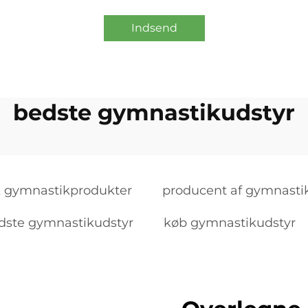
Indsend
bedste gymnastikudstyr
k gymnastikprodukter
producent af gymnasti
dste gymnastikudstyr
køb gymnastikudstyr