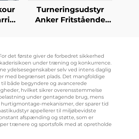
kour
Turneringsudstyr
rrior
Anker Fritstående
m
Kontravægt til
til
Ujævne Stanger
og
or det første giver de forbedret sikkerhed
ng
 skaderisikoen under træning og konkurrence.
ne ydelsesegenskaber selv ved intens daglig
iteter med begrænset plads. Det mangfoldige
r til både begyndere og avancerede
ndigheder, hvilket sikrer overensstemmelse
 belastning under gentagende brug, mens
u hurtigmontage-mekanismer, der sparer tid
tikudstyr appellerer til miljøbevidste
konstant afspænding og støtte, som er
lper trænere og sportsfolk med at opretholde