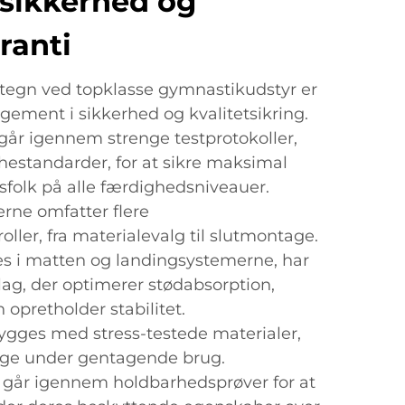
sikkerhed og
ranti
tegn ved topklasse gymnastikudstyr er
gement i sikkerhed og kvalitetsikring.
går igennem strenge testprotokoller,
hestandarder, for at sikre maksimal
tsfolk på alle færdighedsniveauer.
rne omfatter flere
oller, fra materialevalg til slutmontage.
s i matten og landingsystemerne, har
lag, der optimerer stødabsorption,
opretholder stabilitet.
gges med stress-testede materialer,
ge under gentagende brug.
 går igennem holdbarhedsprøver for at