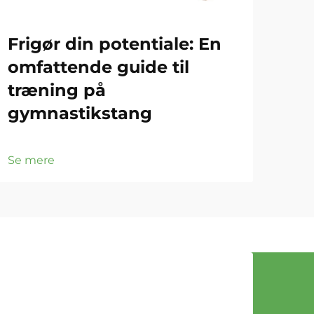
Frigør din potentiale: En
Gy
omfattende guide til
Gr
træning på
ef
gymnastikstang
Se 
Se mere