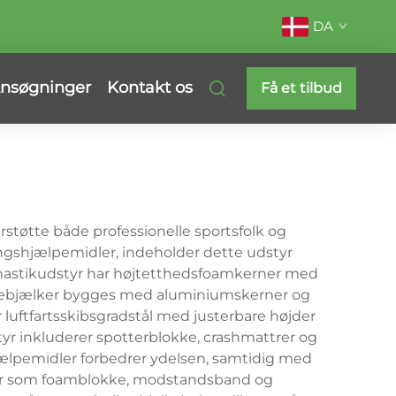
DA
nsøgninger
Kontakt os
Få et tilbud
støtte både professionelle sportsfolk og
ingshjælpemidler, indeholder dette udstyr
mnastikudstyr har højtetthedsfoamkerner med
ancebjælker bygges med aluminiumskerner og
 luftfartsskibsgradstål med justerbare højder
tyr inkluderer spotterblokke, crashmattrer og
hjælpemidler forbedrer ydelsen, samtidig med
dler som foamblokke, modstandsband og