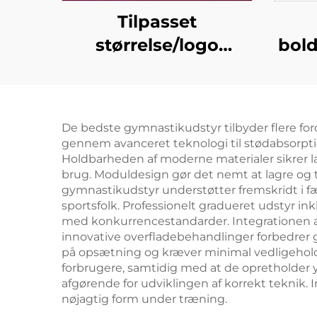
Tilpasset
størrelse/logo
bold
Gymnastik Aerobics
l
Træningsøvelser
bælt
Tumble Spring Gulv
曲 bæ
De bedste gymnastikudstyr tilbyder flere for
tram
gennem avanceret teknologi til stødabsorpti
ela
Holdbarheden af moderne materialer sikrer l
brug. Moduldesign gør det nemt at lagre og tr
gymnastikudstyr understøtter fremskridt i f
sportsfolk. Professionelt gradueret udstyr in
med konkurrencestandarder. Integrationen 
innovative overfladebehandlinger forbedrer 
på opsætning og kræver minimal vedligeholde
forbrugere, samtidig med at de opretholder 
afgørende for udviklingen af korrekt teknik
nøjagtig form under træning.