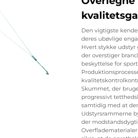
Overlegne 
kvalitetsga
Den vigtigste kende
deres ubøvlige enga
Hvert stykke udstyr 
der overstiger branc
beskyttelse for spor
Produktionsprocesse
kvalitetskontrolkontr
Skummet, der bruge
progressivt tettheds
samtidig med at den 
Udstyrsrammerne by
der modstandsdygti
Overfladematerialer