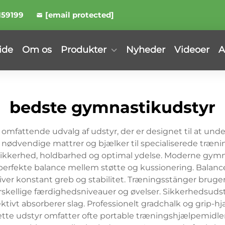
159199
[email protected]
ide
Om os
Produkter
Nyheder
Videoer
A
bedste gymnastikudstyr
mfattende udvalg af udstyr, der er designet til at under
ra nødvendige mattrer og bjælker til specialiserede træn
re sikkerhed, holdbarhed og optimal ydelse. Moderne gy
 perfekte balance mellem støtte og kussionering. Bal
giver konstant greb og stabilitet. Træningsstänger bruger
 forskellige færdighedsniveauer og øvelser. Sikkerhedsuds
ktivt absorberer slag. Professionelt gradchalk og grip-
Dette udstyr omfatter ofte portable træningshjælpemi