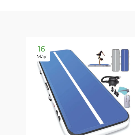
16
May