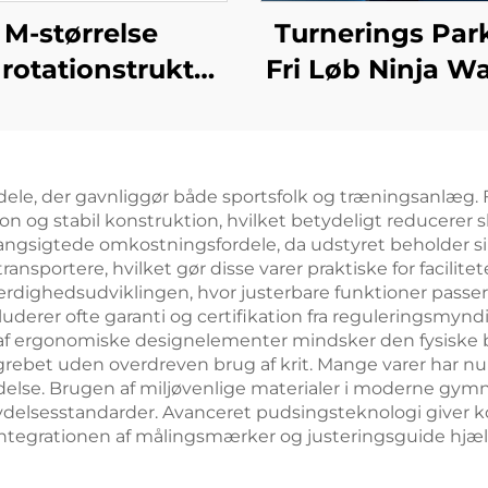
M-størrelse
Turnerings Par
rotationstruktur
Fri Løb Ninja Wa
ægginger med
Matte Foa
stil gymnastik扭
Balancebjælke 
lt til tumbling,
Børns Idræt 
dele, der gavnliggør både sportsfolk og træningsanlæg. F
poline, dykning,
Underholdni
on og stabil konstruktion, hvilket betydeligt reducerer
strud, akrobatik
angsigtede omkostningsfordele, da udstyret beholder si
ansportere, hvilket gør disse varer praktiske for facil
ærdighedsudviklingen, hvor justerbare funktioner passe
kluderer ofte garanti og certifikation fra reguleringsmy
af ergonomiske designelementer mindsker den fysiske
grebet uden overdreven brug af krit. Mange varer har n
lse. Brugen af miljøvenlige materialer i moderne gymnas
ydelsesstandarder. Avanceret pudsingsteknologi giver 
. Integrationen af målingsmærker og justeringsguide hjæ