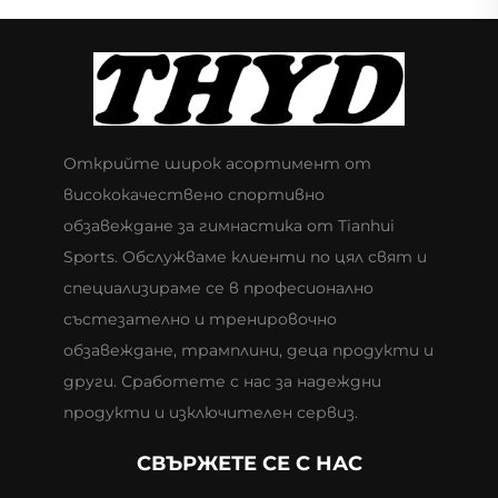
Открийте широк асортимент от
висококачествено спортивно
обзавеждане за гимнастика от Tianhui
Sports. Обслужваме клиенти по цял свят и
специализираме се в професионално
състезателно и тренировочно
обзавеждане, трамплини, деца продукти и
други. Сработете с нас за надеждни
продукти и изключителен сервиз.
СВЪРЖЕТЕ СЕ С НАС