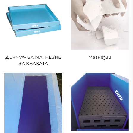
началници и
МАГНИЕВ ПРАХ за бял
напреднали спортници
гимнастичен халък,
тегло подиграване,
фитнес аксесоар
Модел
ДЪРЖАЧ ЗА МАГНЕЗИЕ
Магнезий
ЗА КАЛКАТА