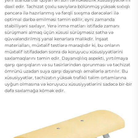
daxil edir. Təchizat çoxlu səviylərə bölünmüş yüksək sıxlıqlı
pəncərə ilə hazırlanmış və fərqli sıxışma dərəcələri ilə
optimal darbə emilməsi təmin edilir, eyni zamanda
stabilliyəni saxlayır. Yerə inmə matları istifadə zamanı
sürüşməni almaq üçün xüsusi sürüşməsiz səthə və
qüvvələndirilmiş yanal kenarlara malikdir. İnşaat
materialları, müxtəlif testlərə maraqlıdır ki, bu onların
müxtəlif istifadədən sonra də koruyucu xüsusiyyətlərini
saxlamaqlarını təmin edir. Dayanıqlılıq aspekti, yırtılmaya
qarşı qarışıqların və su təsirlərindən qorunması və təchizat
ömrünü uzadan suya qarşı dayanıqlı əməllərlə artırılır. Bu
xüsusiyyətlər, təchizatın yüksək trafikli təlim ortamlarına
uyğun olmasına və koruyucu xüsusiyyətlərini sadəcə bir-bir
dəfə saxlamağa kömək edir.