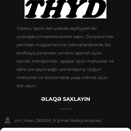
Tianhui Sport-dan yüksək keyfiyyətli bir
çoxluqda jimnastika texniki tapın. Dünyanın hər
yerindən müştərilərimizi xidmətləndirərək, biz
profesiya yarışması və təlim aparish üçün
texniki, trampolinlər, uşaqlar üçün məhsullar və
daha çox şeylə bağlı uzmanlaşırıq. Uyğun
məhsullar və istisna halda yaxşı xidmət üçün
bizi seçin.
ƏLAQƏ SAXLAYIN
çin, Jinan, 250000, 9 Şimali Bahçə körpüsü