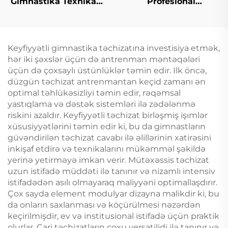
Gimnastika Texnikası
Profesional
Horizontal bar Tək Qol
Gimnastika Yaylı
Yüngülüşü
Trampolin Forma
Keyfiyyətli gimnastika təchizatına investisiya etmək,
hər iki şəxslər üçün də antrenman məntəqələri
üçün də çoxsaylı üstünlüklər təmin edir. Ilk öncə,
düzgün təchizat antrenmantan keçid zamanı ən
optimal təhlükəsizliyi təmin edir, rəqəmsal
yastıqlama və dəstək sistemləri ilə zədələnmə
riskini azaldır. Keyfiyyətli təchizat birləşmiş işımlər
xüsusiyyətlərini təmin edir ki, bu da gimnastların
güvəndirilən təchizat cavabı ilə əlillərinin xatirəsini
inkişaf etdirə və texnikalarını mükəmməl şəkildə
yerinə yetirməyə imkan verir. Mütəxəssis təchizat
uzun istifadə müddəti ilə tanınır və nizamlı intensiv
istifadədən asılı olmayaraq maliyyəni optimallaşdırır.
Çox sayda element modulyar dizayna malikdir ki, bu
da onların saxlanması və köçürülmesi nəzərdən
keçirilmişdir, ev və institusional istifadə üçün praktik
olurlar. Cari təchizatların çoxu versatilidi ilə tanınır və