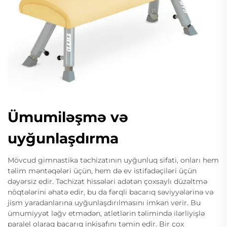
Ümumiləşmə və
uyğunlaşdırma
Mövcud gimnastika təchizatının uyğunluq sifati, onları hem
təlim məntəqələri üçün, hem də ev istifadəçiləri üçün
dəyərsiz edir. Təchizat hissələri adətən çoxsaylı düzəltmə
nöqtələrini əhatə edir, bu da fərqli bacarıq səviyyələrinə və
jism yaradanlarına uyğunlaşdırılmasını imkan verir. Bu
ümumiyyət ləğv etmədən, atletlərin təlimində ilərliyişlə
paralel olaraq bacarıq inkişafını təmin edir. Bir çox