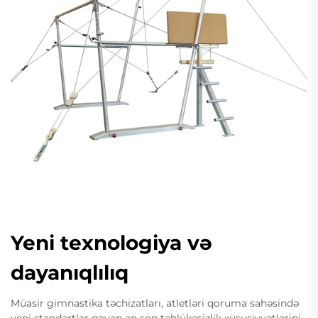
Yeni texnologiya və
dayanıqlılıq
Müasir gimnastika təchizatları, atletləri qoruma sahəsində
yeni standartlar qoyan ən son təhlükəsizlik xüsusiyyətlərini