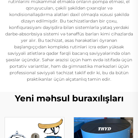
rutinlərini mükəmməl etməklə onların pompa etməsi, el
qoruyucuları, çəkili şəkildən çıxarıqlar və
kondisionallaşdırma alətləri daxil olmaqla xüsusi şəkildə
dizayn edilmişdir. Bu təchizatlardan bir çoxu,
konfiqurasiyanı dəyişdirə bilən sistemlərlə yataq yerdəki
darbe-absorbsiya sistemi və tənəffüs barları kimi cihazlarda
yer alır. Bu təchizat, əsas hərəkətləri öyrənən
başlangıççıdan kompleks rutinləri icra edən yüksək
səviyyəli atletlərə qədər fərqli bacarıq səviyyələrində olan
şəxslər üçündür. Səhər ərazisi üçün həm evdə istifadə üçün
portativ variantlar, həm də gimnastika mərkəzləri üçün
professional səviyyəli təchizat təklif edir ki, bu da bütün
praktikanlar üçün əlçatanlıq təmin edir.
Yeni məhsul buraxılışları