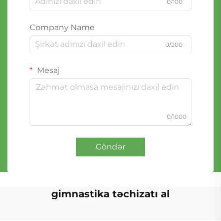
0/100
Company Name
0/200
Mesaj
0/1000
Göndər
gimnastika təchizatı al