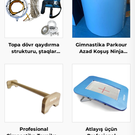
Topa dövr qaydırma
Gimnastika Parkour
strukturu, ştaqlar
Azad Koşuş Ninja
stilində gimnastika
Warrior Mat Uşaq
buraxılışı (tumboling,
Spoxt və İncas üçün
trampolin, dalış,
Qum Silindiri Mat
elastic akrobatika
üçün)
Profesional
Atlayış üçün