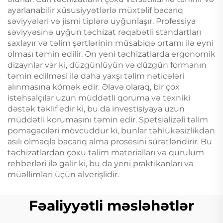
ayarlanabilir xüsusiyyətlərlə müxtəlif bacarıq
səviyyələri və jismi tiplərə uyğunlaşır. Professiya
səviyyəsinə uyğun təchizat rəqabətli standartları
saxlayır və təlim şərtlərinin müsabiqə ortamı ilə eyni
olması təmin edilir. Ən yeni təchizatlarda ergonomik
dizaynlar var ki, düzgünlüyün və düzgün formanın
təmin edilməsi ilə daha yaxşı təlim nəticələri
alınmasına kömək edir. Əlavə olaraq, bir çox
istehsalçılar uzun müddətli qoruma və texniki
dəstək təklif edir ki, bu da investisiyaya uzun
müddətli korumasını təmin edir. Spetsializəli təlim
pomagacıləri mövcuddur ki, bunlar təhlükəsizlikdən
asılı olmaqla bacarıq alma prosesini sürətləndirir. Bu
təchizatlardan çoxu təlim materialları və qurulum
rehberləri ilə gəlir ki, bu da yeni praktikanları və
müəllimləri üçün əlverişlidir.
Fəaliyyətli məsləhətlər