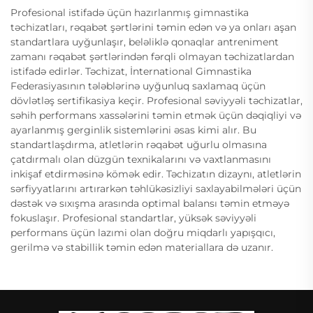
Profesional istifadə üçün hazırlanmış gimnastika
təchizatları, rəqabət şərtlərini təmin edən və ya onları aşan
standartlara uyğunlaşır, beləliklə qonaqlar antreniment
zamanı rəqabət şərtlərindən fərqli olmayan təchizatlardan
istifadə edirlər. Təchizat, İnternational Gimnastika
Federasiyasının tələblərinə uyğunluq saxlamaq üçün
dövlətləş sertifikasiya keçir. Profesional səviyyəli təchizatlar,
səhih performans xassələrini təmin etmək üçün dəqiqliyi və
ayarlanmış gerginlik sistemlərini əsas kimi alır. Bu
standartlaşdırma, atletlərin rəqabət uğurlu olmasına
çatdırmalı olan düzgün texnikalarını və vaxtlanmasını
inkişaf etdirməsinə kömək edir. Təchizatın dizaynı, atletlərin
sərfiyyatlarını artırarkən təhlükəsizliyi saxlayabilmələri üçün
dəstək və sıxışma arasında optimal balansı təmin etməyə
fokuslaşır. Profesional standartlar, yüksək səviyyəli
performans üçün lazımi olan doğru miqdarlı yapışqıcı,
gerilmə və stabillik təmin edən materiallara də uzanır.