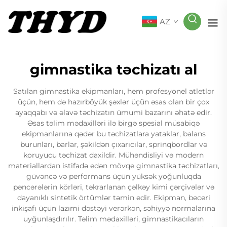
AZ
gimnastika təchizatı al
Satılan gimnastika ekipmanları, hem profesyonel atletlər
üçün, hem də hazırböyük şəxlər üçün əsas olan bir çox
ayaqqabı və əlavə təchizatın ümumi bazarını əhatə edir.
Əsas təlim mədaxilləri ilə birgə spesial müsabiqə
ekipmanlarına qədər bu təchizatlara yataklar, balans
burunları, barlar, şəkildən çıxarıcılar, sprinqbordlar və
koruyucu təchizat daxildir. Mühəndisliyi və modern
materiallardan istifadə edən mövqe gimnastika təchizatları,
güvəncə və performans üçün yüksək yoğunluqda
pəncərələrin körləri, təkrarlanan çəlkəy kimi çərçivələr və
dayanıklı sintetik örtümlər təmin edir. Ekipman, beceri
inkişafı üçün lazımi dəstəyi verərkən, səhiyyə normalarına
uyğunlaşdırılır. Təlim mədaxilləri, gimnastikacıların